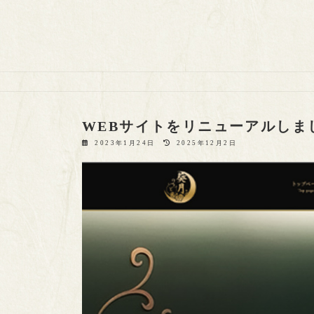
WEBサイトをリニューアルしま
最
2023年1月24日
2025年12月2日
終
更
新
日
時
: