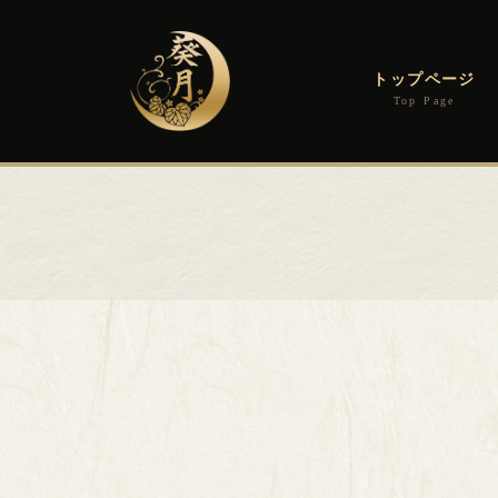
コ
ナ
ン
ビ
テ
ゲ
ン
ー
トップページ
ツ
シ
へ
ョ
ス
ン
キ
に
ッ
移
プ
動