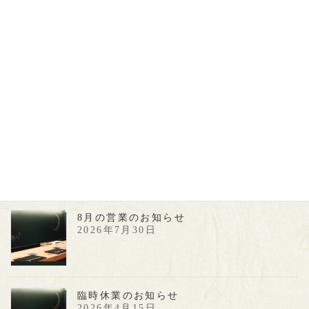
（月） 26日（火） 10月よりランチタイムは予約制と
させて頂いております。ご来 […]
続きを読む
投
固
1
固
2
固
3
»
定
定
定
稿
ペ
ペ
ペ
最近の投稿
ー
ー
ー
ナ
ジ
ジ
ジ
8月の営業のお知らせ
ビ
2026年7月30日
ゲ
ー
臨時休業のお知らせ
シ
2026年4月15日