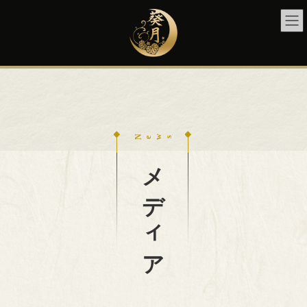
コ
ナ
ン
ビ
テ
ゲ
ン
ー
ツ
シ
へ
ョ
ス
ン
キ
に
ッ
移
プ
動
メディア