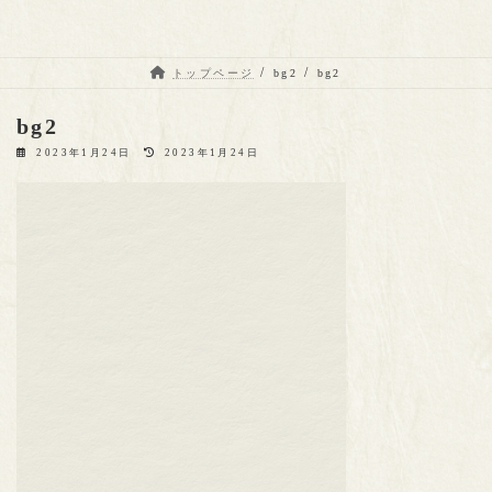
トップページ
bg2
bg2
bg2
最
2023年1月24日
2023年1月24日
終
更
新
日
時
: