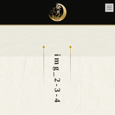
コ
ナ
ン
ビ
テ
ゲ
ン
ー
ツ
シ
へ
ョ
ス
ン
キ
に
ッ
移
プ
動
img_2-3-4