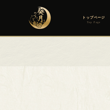
コ
ナ
ン
ビ
テ
ゲ
ン
ー
トップページ
ツ
シ
へ
ョ
ス
ン
キ
に
ッ
移
プ
動