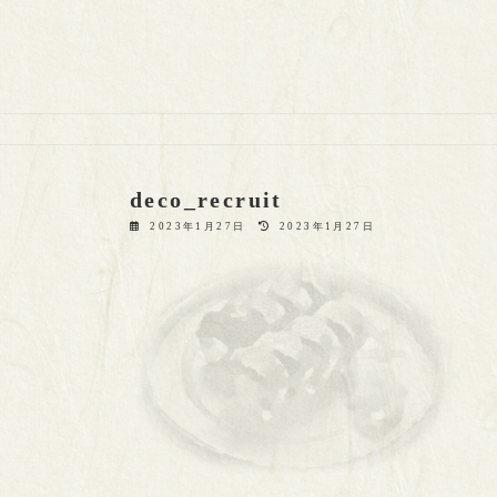
deco_recruit
最
2023年1月27日
2023年1月27日
終
更
新
日
時
: