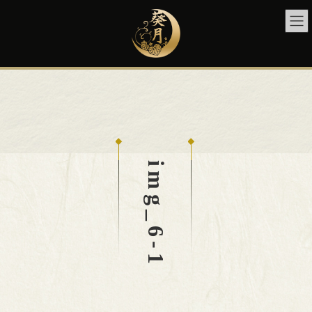
コ
ナ
ン
ビ
テ
ゲ
ン
ー
ツ
シ
へ
ョ
ス
ン
キ
に
ッ
移
プ
動
img_6-1